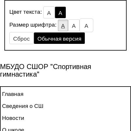
Цвет текста:
А
А
Размер шрифтра:
А
А
А
Сброс
Обычная версия
МБУДО СШОР "Спортивная
гимнастика"
Главная
Сведения о СШ
Новости
О школе