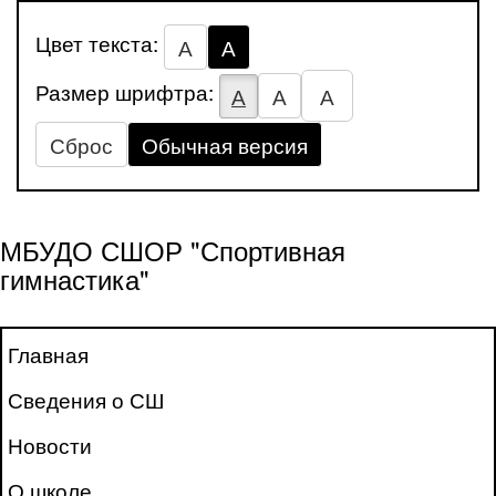
Цвет текста:
А
А
Размер шрифтра:
А
А
А
Сброс
Обычная версия
МБУДО СШОР "Спортивная
гимнастика"
Главная
Сведения о СШ
Новости
О школе