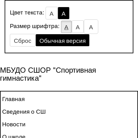
Цвет текста:
А
А
Размер шрифтра:
А
А
А
Сброс
Обычная версия
МБУДО СШОР "Спортивная
гимнастика"
Главная
Сведения о СШ
Новости
О школе