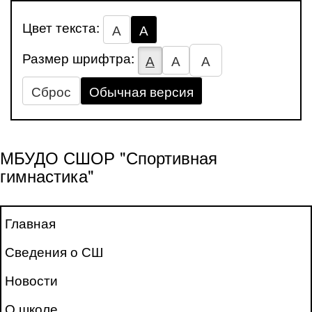
Цвет текста:
А
А
Размер шрифтра:
А
А
А
Сброс
Обычная версия
МБУДО СШОР "Спортивная
гимнастика"
Главная
Сведения о СШ
Новости
О школе