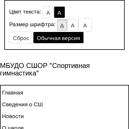
Цвет текста:
А
А
Размер шрифтра:
А
А
А
Сброс
Обычная версия
МБУДО СШОР "Спортивная
гимнастика"
Главная
Сведения о СШ
Новости
О школе