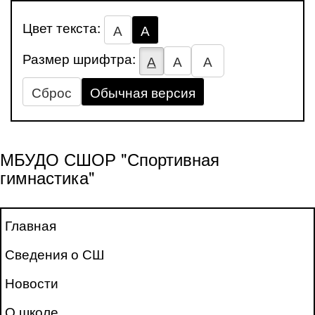
Цвет текста:
А
А
Размер шрифтра:
А
А
А
Сброс
Обычная версия
МБУДО СШОР "Спортивная
гимнастика"
Главная
Сведения о СШ
Новости
О школе