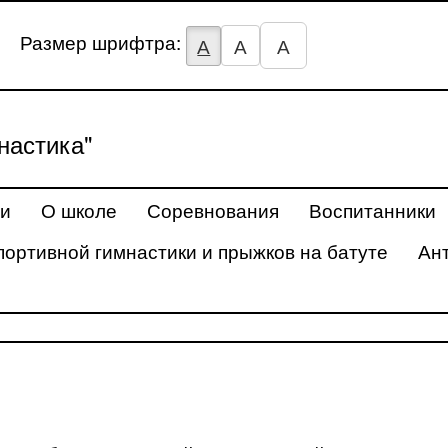
Размер шрифтра:
А
А
А
астика"
ти
О школе
Соревнования
Воспитанники
портивной гимнастики и прыжков на батуте
Ан