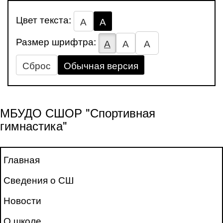
Цвет текста:
А
А
Размер шрифтра:
А
А
А
Сброс
Обычная версия
МБУДО СШОР "Спортивная
гимнастика"
Главная
Сведения о СШ
Новости
О школе