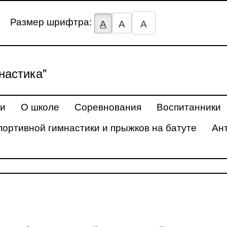
Размер шрифтра:
А
А
А
астика"
ти
О школе
Соревнования
Воспитанники
портивной гимнастики и прыжков на батуте
Ан