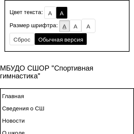
Цвет текста:
А
А
Размер шрифтра:
А
А
А
Сброс
Обычная версия
МБУДО СШОР "Спортивная
гимнастика"
Главная
Сведения о СШ
Новости
О школе