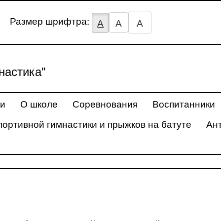
Размер шрифтра:
А
А
А
астика"
ти
О школе
Соревнования
Воспитанники
портивной гимнастики и прыжков на батуте
Ан