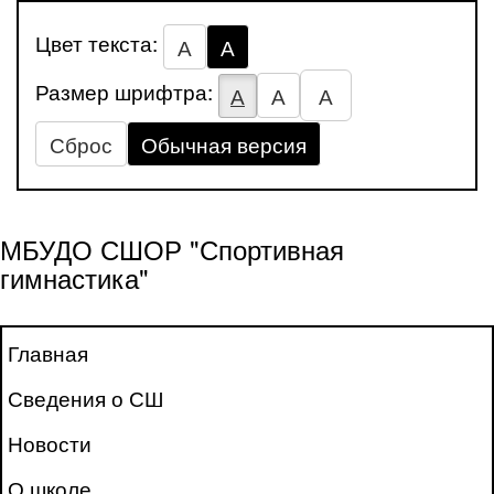
Цвет текста:
А
А
Размер шрифтра:
А
А
А
Сброс
Обычная версия
МБУДО СШОР "Спортивная
гимнастика"
Главная
Сведения о СШ
Новости
О школе