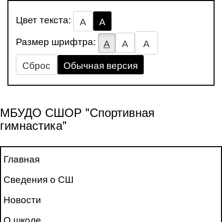
Цвет текста:
А
А
Размер шрифтра:
А
А
А
Сброс
Обычная версия
МБУДО СШОР "Спортивная
гимнастика"
Главная
Сведения о СШ
Новости
О школе