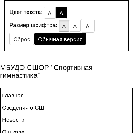
Цвет текста:
А
А
Размер шрифтра:
А
А
А
Сброс
Обычная версия
МБУДО СШОР "Спортивная
гимнастика"
Главная
Сведения о СШ
Новости
О школе