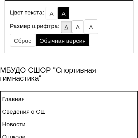
Цвет текста:
А
А
Размер шрифтра:
А
А
А
Сброс
Обычная версия
МБУДО СШОР "Спортивная
гимнастика"
Главная
Сведения о СШ
Новости
О школе