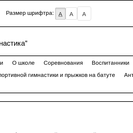
Размер шрифтра:
А
А
А
астика"
ти
О школе
Соревнования
Воспитанники
портивной гимнастики и прыжков на батуте
Ан