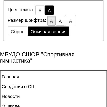
Цвет текста:
А
А
Размер шрифтра:
А
А
А
Сброс
Обычная версия
МБУДО СШОР "Спортивная
гимнастика"
Главная
Сведения о СШ
Новости
О школе