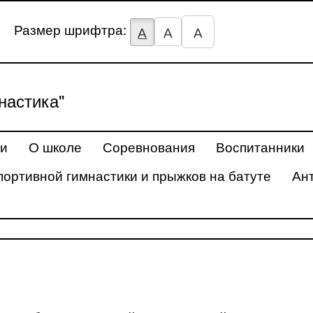
Размер шрифтра:
А
А
А
астика"
ти
О школе
Соревнования
Воспитанники
портивной гимнастики и прыжков на батуте
Ан