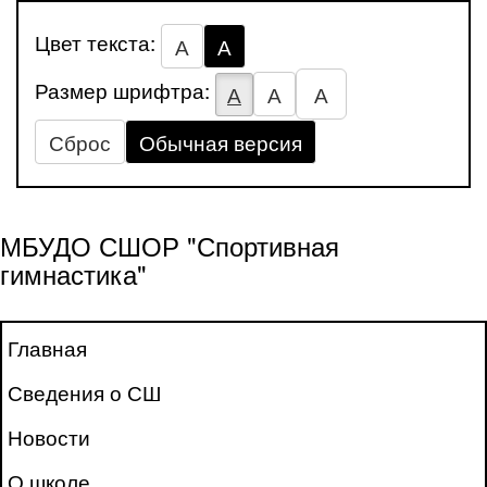
Цвет текста:
А
А
Размер шрифтра:
А
А
А
Сброс
Обычная версия
МБУДО СШОР "Спортивная
гимнастика"
Главная
Сведения о СШ
Новости
О школе