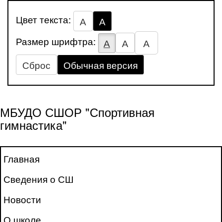
Цвет текста:
А
А
Размер шрифтра:
А
А
А
Сброс
Обычная версия
МБУДО СШОР "Спортивная
гимнастика"
Главная
Сведения о СШ
Новости
О школе